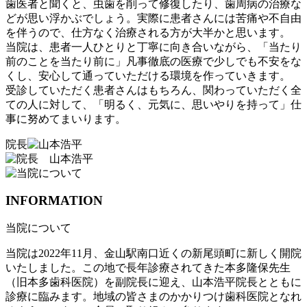
歯医者と聞くと、虫歯を削って修復したり、歯周病の治療な
どが思い浮かぶでしょう。実際に患者さんには苦痛や不自由
を伴うので、仕方なく治療される方が大半かと思います。
当院は、患者一人ひとりと丁寧に向き合いながら、「当たり
前のことを当たり前に」凡事徹底の医療で少しでも不安をな
くし、安心して通っていただける環境を作っていきます。
受診していただく患者さんはもちろん、関わっていただく全
ての人に対して、「明るく、元気に、思いやりを持って」仕
事に努めてまいります。
院長
INFORMATION
当院について
当院は2022年11月、金山駅南口近くの新尾頭町に新しく開院
いたしました。この地で長年診療されてきた本多隆保先生
（旧本多歯科医院）を副院長に迎え、山本浩平院長とともに
診療に臨みます。地域の皆さまのかかりつけ歯科医院となれ