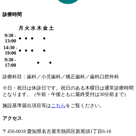
診療時間
月
火
水
木
金
土
9:30 -
●
●
●
●
13:00
14:30 -
●
●
●
●
19:00
9:30 -
●
●
17:00
診療科目：歯科／小児歯科／矯正歯科／歯科口腔外科
※日・祝日は休診日です。祝日のある木曜日は通常診療時間
となります。（午前・午後ともに最終受付は30分前まで）
施設基準届出項目等は
こちら
をご覧ください。
アクセス
〒456-0018 愛知県名古屋市熱田区新尾頭1丁目6-18