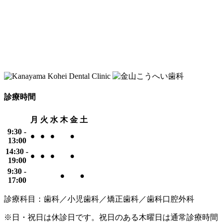
診療時間
月
火
水
木
金
土
9:30 -
●
●
●
●
13:00
14:30 -
●
●
●
●
19:00
9:30 -
●
●
17:00
診療科目：歯科／小児歯科／矯正歯科／歯科口腔外科
※日・祝日は休診日です。祝日のある木曜日は通常診療時間